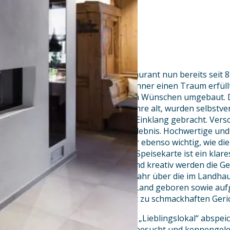
Andreas Kühner führt sein Restaurant nun bereits seit 8 
März 2018 hat sich der junge Kühner einen Traum erfüll
nach 25 Jahren ganz nach seinen Wünschen umgebaut. D
Holzelemente, teils bis zu 400 Jahre alt, wurden selbstve
klaren, modernen Elementen in Einklang gebracht. Ver
machen den Besuch zu einem Erlebnis. Hochwertige un
Materialien sind Andreas Kühner ebenso wichtig, wie die
Regionalität seiner Speisen! Die Speisekarte ist ein kla
zur jeweiligen Jahreszeit! Jung und kreativ werden die Ge
Hauptdarsteller sind das ganze Jahr über die im Landha
Die Tiere sind im Wittelsbacher Land geboren sowie a
von Kühner mit größter Sorgfalt zu schmackhaften Geric
Eine Adresse, die man sich unter „Lieblingslokal“ absp
sollte man auf jeden Fall einmal besucht und kennengel