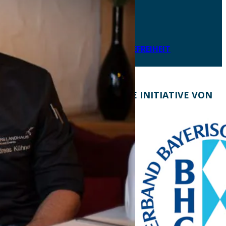
DATENSCHUTZ
IMPRESSUM
LEICHTE SPRACHE
ERKLÄRUNG ZUR BARRIEREFREIHEIT
KONTAKT
EINE INITIATIVE VON
Bayern Tourist Gmbh
(BTG)
Prinz-Ludwig-Palais
Türkenstraße 7
80333 München
Telefon: +49 89 28760-
117
Fax: +49 89 28760-121
bayerischekueche@btg-