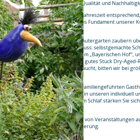
für kurze Wege, Beständigkeit, Qualität und Nachhaltigk
Diese LEBENsmittel, die wir der Jahreszeit entsprechend
Kreativität verarbeiten, bilden das Fundament unserer 
schmecken und riechen.
Frische Kräuter aus unserem Kräutergarten zaubern ü
Ihren Teller. Der besondere Genuss: selbstgemachte Sc
Wurstspezialitäten und exclusiv im „Bayerischen Hof“, un
Schnitzel. Probieren Sie auch ein gutes Stück Dry-Aged-
Terrasse. Da gute Küche Zeit braucht, bitten wir bei g
telefonische Voranmeldung.
Wir freuen uns, Sie in unserem Familiengeführten Gast
Verlängern Sie Ihren Aufenthalt in unseren individuell 
Gästezimmern. Nach erholsamem Schlaf stärken Sie sich
hausgemachten Köstlichkeiten.
Da die Öffnungszeiten aufgrund von Veranstaltungen 
freuen wir uns über Ihre Reservierung.