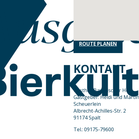
ROUTE PLANEN
KONTAKT
Gasthof Bayerischer Hof
Gastgeber: Heidi und Marti
Scheuerlein
Albrecht-Achilles-Str. 2
91174 Spalt
Tel.: 09175-79600