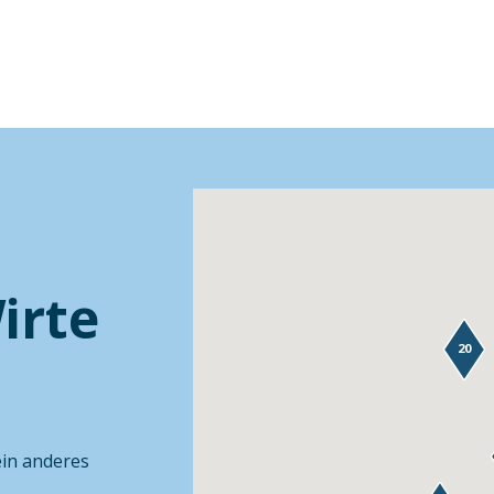
irte
20
ein anderes