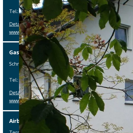
Tel.: Tel.: 09236-376
Details
www.gasthof-pension-waldfrieden.de
Gasthof Pension Waldfrieden
Schneebergweg 7, 95682 Brand
Tel.: Tel.: 09236-376
Details
www.gasthof-pension-waldfrieden.de
Airbräu am Flughafen München
Terminalstraße Mitte 18, 85356 München-Flughafen