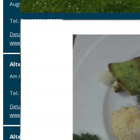
Augsburger Straße 2, 86441 Zusmarshausen
Tel.: Tel.: 08291-858220
Details
www.posthalterei.com
Alter Schlachthof
Am Alten Schlachthof 9, 93055 Regensburg
Tel.: Tel.: 0941-4637770
Details
www.hotel-schlachthof-regensburg.de
Alter Wirt