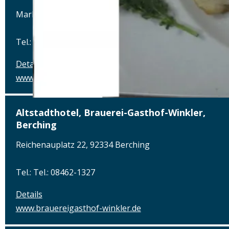
Marktplatz 1, 82031 Grünwald
Tel.: Tel.: 089-6419340
Details
www.alterwirt.de
Altstadthotel, Brauerei-Gasthof-Winkler,
Berching
Reichenauplatz 22, 92334 Berching
Tel.: Tel.: 08462-1327
Details
www.brauereigasthof-winkler.de