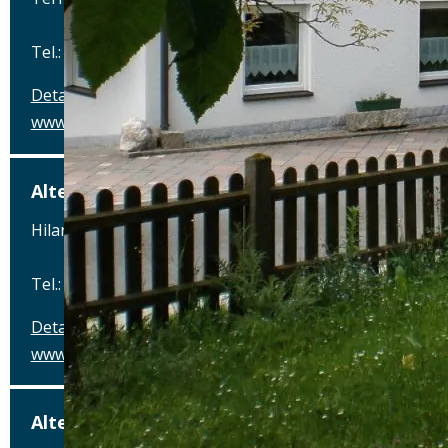
Tel.: Tel.: 089 - 97593111
Details
www.airbraeu.de
Alte Brauerei Mertingen
Hilaria-Lechner-Straße 21, 86690 Mertingen
Tel.: Tel.: 09078-912320
Details
www.alte-brauerei-mertingen.de
Alte Posthalterei