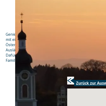
Genießen Sie die herrliche Lage über Scheidegg, dem so
mit einem Rundumblick weit hinein in die Alpenlandscha
Österreich, Liechtenstein und die Schweiz) oder bis hin
Ausläufern der südlichen Vogen (Frankreich).
Dafür steht der Name unseres Lokales „Fünfländerblick“.
Familienbesitz – wir, Robert und Susanne Schlager sind d
Zurück zur Aus