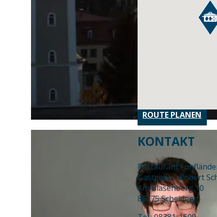
ROUTE PLANEN
KONTAKT
Restaurant Fünfländer
Gastgeber: Robert Sc
Am Blasenberg 10
88175 Scheidegg
Tel.: 08381-1609