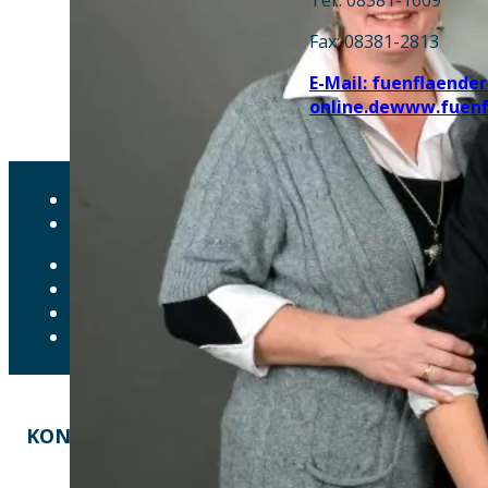
Fax: 08381-2813
E-Mail: fuenflaende
online.de
www.fuenfl
AKTUELLES
DOWNLOADS
DATENSCHUTZ
IMPRESSUM
LEICHTE SPRACHE
ERKLÄRUNG ZUR BARRIEREFREIHEIT
KONTAKT
EINE INITIATIVE VON