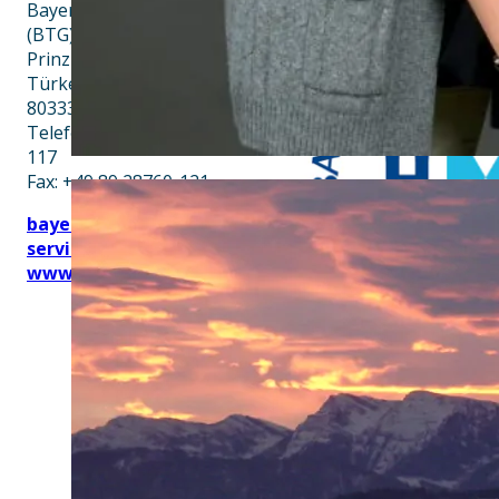
Bayern Tourist Gmbh
(BTG)
Prinz-Ludwig-Palais
Türkenstraße 7
80333 München
Telefon: +49 89 28760-
117
Fax: +49 89 28760-121
bayerischekueche@btg-
service.de
www.btg-service.de