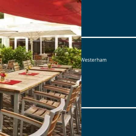
Tel.: Tel.: 09971-89270
Details
www.oedenturm.de
Aschbacher Hof
Aschbach 3, 83620 Feldkirchen-Westerham
Tel.: Tel.: 08063-80660
Details
www.aschbacher-hof.de
Ayinger am Platzl
Platzl 1A , 80331 München