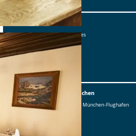
www.fuchsbraeu.de
Fuchsbräu
Hauptstraße 23, 92339 Beilngries
Tel.: Tel.: 08561-6520
Details
www.fuchsbraeu.de
Airbräu am Flughafen München
Terminalstraße Mitte 18, 85356 München-Flughafen
Tel.: Tel.: 089 - 97593111
Details