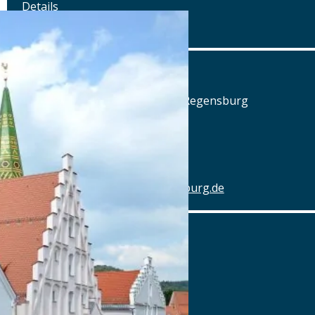
Details
www.posthalterei.com
Alter Schlachthof
Am Alten Schlachthof 9, 93055 Regensburg
Tel.: Tel.: 0941-4637770
Details
www.hotel-schlachthof-regensburg.de
Alter Wirt
Marktplatz 1, 82031 Grünwald
Tel.: Tel.: 089-6419340