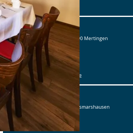
www.airbraeu.de
Alte Brauerei Mertingen
Hilaria-Lechner-Straße 21, 86690 Mertingen
Tel.: Tel.: 09078-912320
Details
www.alte-brauerei-mertingen.de
Alte Posthalterei
Augsburger Straße 2, 86441 Zusmarshausen
Tel.: Tel.: 08291-858220