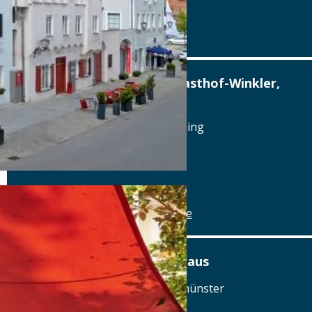
Details
www.alterwirt.de
Altstadthotel, Brauerei-Gasthof-Winkler,
Berching
Reichenauplatz 22, 92334 Berching
Tel.: Tel.: 08462-1327
Details
www.brauereigasthof-winkler.de
Am Ödenturm – Das Gasthaus
Am Ödenturm 11, 93413 Chammünster