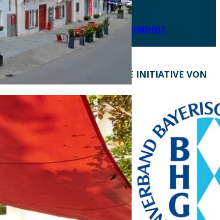
IMPRESSUM
LEICHTE SPRACHE
ERKLÄRUNG ZUR BARRIEREFREIHEIT
KONTAKT
EINE INITIATIVE VON
Bayern Tourist Gmbh
(BTG)
Prinz-Ludwig-Palais
Türkenstraße 7
80333 München
Telefon: +49 89 28760-
117
Fax: +49 89 28760-121
bayerischekueche@btg-
service.de
www.btg-service.de