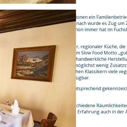
Der Fuchsbräu ist seit 5 Generationen ein Familienbetrieb
eine Brauerei mit Bierstüberl, danach wurde es Zug u
Hotelbetrieb und Restaurant. Schon immer hat im Fuchs
große Rolle gespielt.
Der Fokus liegt auf authentischer, regionaler Küche, d
regionalen Anbietern. Gemäß dem Slow Food Motto „gut, 
Fuchsbräu Team auf natürliche, handwerkliche Herstell
saisonale Verfügbarkeiten und möglichst wenig Zusatzst
finden sich neben regionaltypischen Klassikern viele veg
vegane Gerichte sind immer verfügbar.
Ebenso können Allergiker auf entsprechend gekennzei
zurückgreifen.
Für Feste und Feiern stehen verschiedene Räumlichkeite
Fuchsbräu Team hat langjährige Erfahrung auch in der
Veranstaltungen.