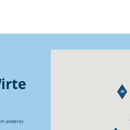
irte
20
ein anderes