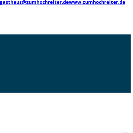
gasthaus@zumhochreiter.de
www.zumhochreiter.de