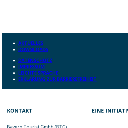
AKTUELLES
DOWNLOADS
DATENSCHUTZ
IMPRESSUM
LEICHTE SPRACHE
ERKLÄRUNG ZUR BARRIEREFREIHEIT
KONTAKT
EINE INITIAT
Bayern Tourist Gmbh (BTG)