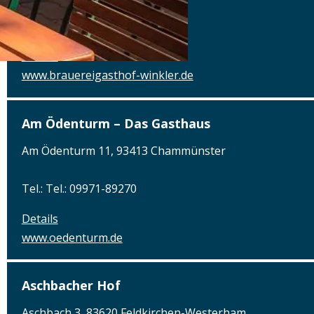
Tel.: Tel.: 08462-1327
Details
www.brauereigasthof-winkler.de
Am Ödenturm – Das Gasthaus
Am Ödenturm 11, 93413 Chammünster
Tel.: Tel.: 09971-89270
Details
www.oedenturm.de
Aschbacher Hof
Aschbach 3, 83620 Feldkirchen-Westerham