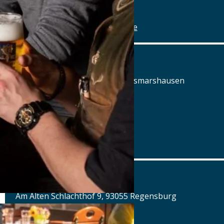
Details
www.alte-brauerei-mertingen.de
Alte Posthalterei
Augsburger Straße 2, 86441 Zusmarshausen
Tel.: Tel.: 08291-858220
Details
www.posthalterei.com
Alter Schlachthof
Am Alten Schlachthof 9, 93055 Regensburg
Tel.: Tel.: 0941-4637770