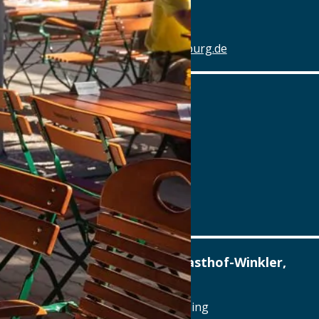
Details
www.hotel-schlachthof-regensburg.de
Alter Wirt
Marktplatz 1, 82031 Grünwald
Tel.: Tel.: 089-6419340
Details
www.alterwirt.de
Altstadthotel, Brauerei-Gasthof-Winkler,
Berching
Reichenauplatz 22, 92334 Berching