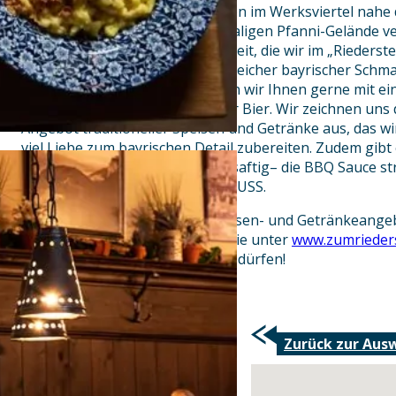
Atmosphäre ein – zentral gelegen im Werksviertel nah
Das Werksviertel auf dem ehemaligen Pfanni-Gelände v
mit viel Tradition der Gemütlichkeit, die wir im „Riederst
kommen Sie in den Genuss zahlreicher bayrischer Schma
ofenfrischen Leberkäs‘ servieren wir Ihnen gerne mit e
Fass, unserem besten Münchner Bier. Wir zeichnen uns d
Angebot traditioneller Speisen und Getränke aus, das wi
viel Liebe zum bayrischen Detail zubereiten. Zudem gib
Spareribs. Das Fleisch ist zart & saftig– die BBQ Sauce 
zwecklos – vorbeikommen ein MUSS.
Sowohl unser vollständiges Speisen- und Getränkeange
unserer Räumlichkeiten finden Sie unter
www.zumrieders
darauf, Sie bei uns begrüßen zu dürfen!
Zurück zur Aus