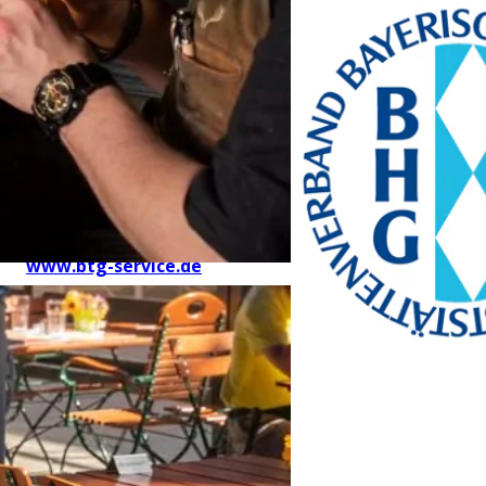
Bayern Tourist Gmbh
(BTG)
Prinz-Ludwig-Palais
Türkenstraße 7
80333 München
Telefon: +49 89 28760-
117
Fax: +49 89 28760-121
bayerischekueche@btg-
service.de
www.btg-service.de