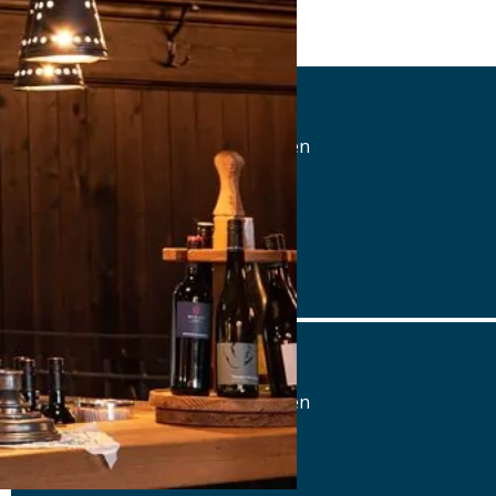
Zum Riederstein
Atelierstraße 18, 81671 München
Tel.: Tel.: 089-41320500
Details
www.zumriederstein.de
Zum Riederstein
Atelierstraße 18, 81671 München
Tel.: Tel.: 089-41320500