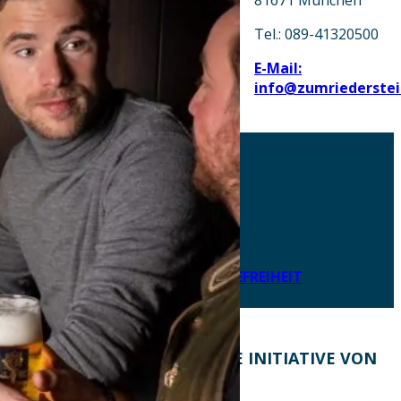
Tel.: 089-41320500
E-Mail:
info@zumriederstei
AKTUELLES
DOWNLOADS
DATENSCHUTZ
IMPRESSUM
LEICHTE SPRACHE
ERKLÄRUNG ZUR BARRIEREFREIHEIT
KONTAKT
EINE INITIATIVE VON