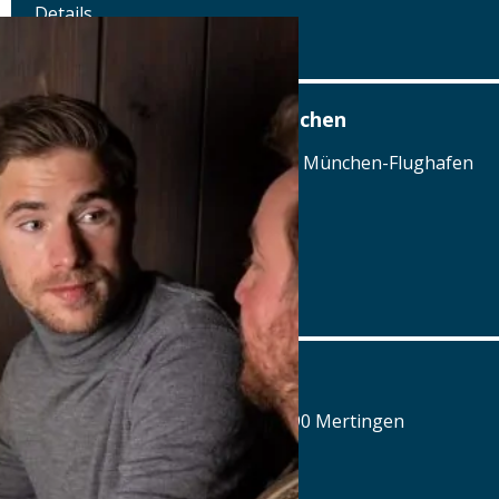
Details
www.zumriederstein.de
Airbräu am Flughafen München
Terminalstraße Mitte 18, 85356 München-Flughafen
Tel.: Tel.: 089 - 97593111
Details
www.airbraeu.de
Alte Brauerei Mertingen
Hilaria-Lechner-Straße 21, 86690 Mertingen
Tel.: Tel.: 09078-912320