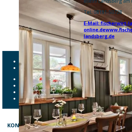
86899 Landsberg am 
Tel.: 08191-50728
E-Mail: fischerwirt-
online.de
www.fische
landsberg.de
AKTUELLES
DOWNLOADS
DATENSCHUTZ
IMPRESSUM
LEICHTE SPRACHE
ERKLÄRUNG ZUR BARRIEREFREIHEIT
KONTAKT
EINE INITIATIVE VON