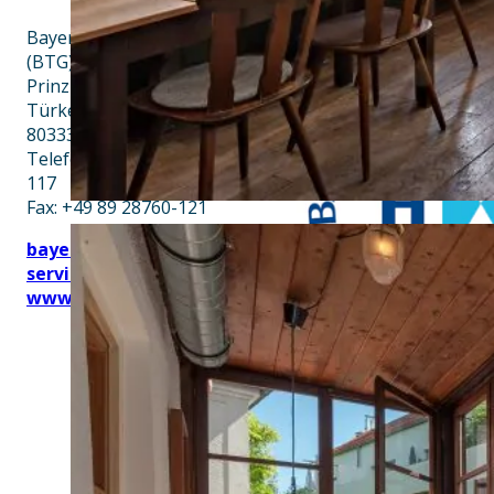
Bayern Tourist Gmbh
(BTG)
Prinz-Ludwig-Palais
Türkenstraße 7
80333 München
Telefon: +49 89 28760-
117
Fax: +49 89 28760-121
bayerischekueche@btg-
service.de
www.btg-service.de