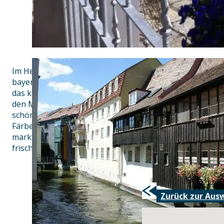
Im Herzen Landsbergs gelegen ist das Traditionsgasthau
bayerische-schwäbische Spezialitäten. Die Gaststube mi
das kleine Nebenzimmer und die romantische Altane mit 
den Mühlbach bieten insgesamt für ca. 60 Gäste Platz. 
schönem Wetter in unserem kleinen „Biergarten“ vor de
Färbertor. Wir legen größten Wert auf die Verwendung r
marktfrischer Produkte. Je nach Jahreszeit und Marktang
frisch zubereitete bodenständige Speisen.
Zurück zur Aus