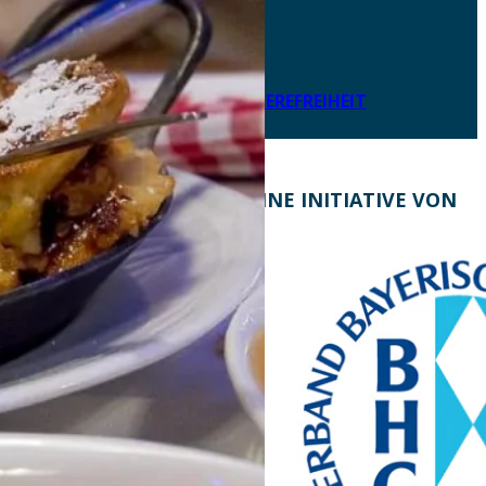
DATENSCHUTZ
IMPRESSUM
LEICHTE SPRACHE
ERKLÄRUNG ZUR BARRIEREFREIHEIT
KONTAKT
EINE INITIATIVE VON
Bayern Tourist Gmbh
(BTG)
Prinz-Ludwig-Palais
Türkenstraße 7
80333 München
Telefon: +49 89 28760-
117
Fax: +49 89 28760-121
bayerischekueche@btg-