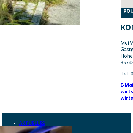
ROU
KO
Mei W
Gastg
Hohe
8574
Tel.:
E-Mai
wirt
wirt
AKTUELLES
DOWNLOADS