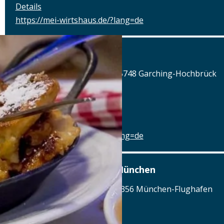
Details
https://mei-wirtshaus.de/?lang=de
Mei Wirtshaus
Hohe-Brücken-Straße 29, 85748 Garching-Hochbrück
Tel.: Tel.: 089-20350806
Details
https://mei-wirtshaus.de/?lang=de
Airbräu am Flughafen München
Terminalstraße Mitte 18, 85356 München-Flughafen
Tel.: Tel.: 089 - 97593111