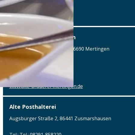
Details
www.airbraeu.de
Alte Brauerei Mertingen
Hilaria-Lechner-Straße 21, 86690 Mertingen
Tel.: Tel.: 09078-912320
Details
www.alte-brauerei-mertingen.de
Alte Posthalterei
Augsburger Straße 2, 86441 Zusmarshausen
Tel.: Tel.: 08291-858220