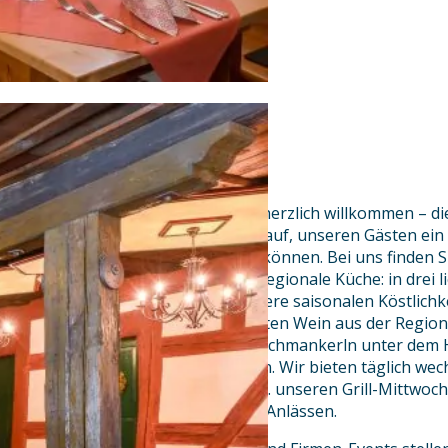
Schon seit 1374 sind Gäste hier herzlich willkommen – d
übernommen und sind stolz darauf, unseren Gästen ein
viel Geschichte präsentieren zu können. Bei uns finden S
freundlichen Service und beste regionale Küche: in drei l
Gaststuben können Sie sich unsere saisonalen Köstlich
ein frisch gezapftes Bier und guten Wein aus der Regio
der romantische Biergarten zu Schmankerln unter dem
ein Sommertag kaum ausklingen. Wir bieten täglich wech
auch kulinarische Events, wie z.B. unseren Grill-Mittwo
Themen-Menüs zu besonderen Anlässen.