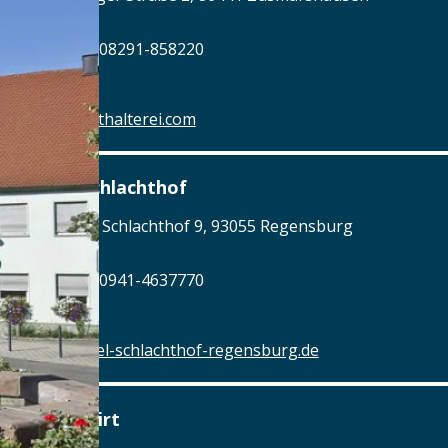
Tel.: Tel.: 08291-858220
Details
www.posthalterei.com
Alter Schlachthof
Am Alten Schlachthof 9, 93055 Regensburg
Tel.: Tel.: 0941-4637770
Details
www.hotel-schlachthof-regensburg.de
Alter Wirt