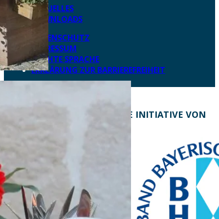
AKTUELLES
DOWNLOADS
DATENSCHUTZ
IMPRESSUM
LEICHTE SPRACHE
ERKLÄRUNG ZUR BARRIEREFREIHEIT
KONTAKT
EINE INITIATIVE VON
Bayern Tourist Gmbh
(BTG)
Prinz-Ludwig-Palais
Türkenstraße 7
80333 München
Telefon: +49 89 28760-
117
Fax: +49 89 28760-121