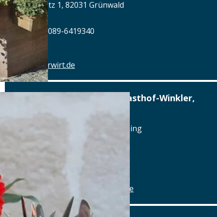
Marktplatz 1, 82031 Grünwald
Tel.: Tel.: 089-6419340
Details
www.alterwirt.de
Altstadthotel, Brauerei-Gasthof-Winkler,
Berching
Reichenauplatz 22, 92334 Berching
Tel.: Tel.: 08462-1327
Details
www.brauereigasthof-winkler.de