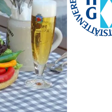
bayerischekueche@btg-
service.de
www.btg-service.de