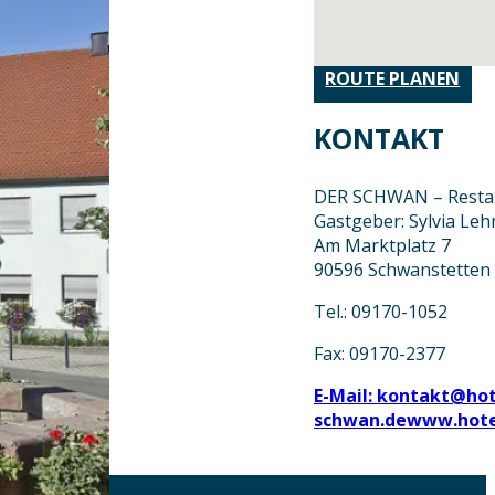
ROUTE PLANEN
KONTAKT
DER SCHWAN – Restau
Gastgeber: Sylvia Le
Am Marktplatz 7
90596 Schwanstetten
Tel.: 09170-1052
Fax: 09170-2377
E-Mail: kontakt@hot
schwan.de
www.hote