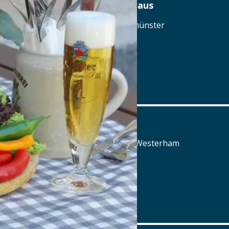
Am Ödenturm – Das Gasthaus
Am Ödenturm 11, 93413 Chammünster
Tel.: Tel.: 09971-89270
Details
www.oedenturm.de
Aschbacher Hof
Aschbach 3, 83620 Feldkirchen-Westerham
Tel.: Tel.: 08063-80660
Details
www.aschbacher-hof.de