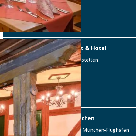
Tel.: Tel.: 09170-1052
Details
www.hotel-der-schwan.de
DER SCHWAN – Restaurant & Hotel
Am Marktplatz 7, 90596 Schwanstetten
Tel.: Tel.: 09170-1052
Details
www.hotel-der-schwan.de
Airbräu am Flughafen München
Terminalstraße Mitte 18, 85356 München-Flughafen