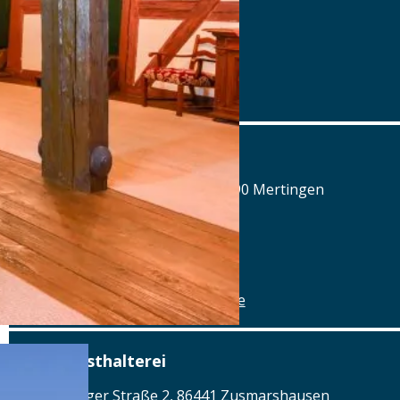
Tel.: Tel.: 089 - 97593111
Details
www.airbraeu.de
Alte Brauerei Mertingen
Hilaria-Lechner-Straße 21, 86690 Mertingen
Tel.: Tel.: 09078-912320
Details
www.alte-brauerei-mertingen.de
Alte Posthalterei
Augsburger Straße 2, 86441 Zusmarshausen