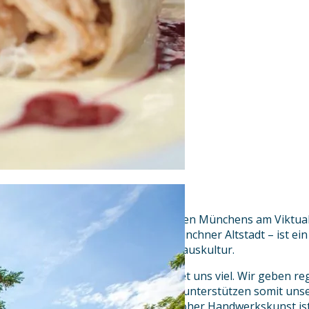
Unser Wirtshaus, direkt im Herzen Münchens am Viktu
Dreh- und Angelpunkt in der Münchner Altstadt – ist ein 
Freunde der bayerischen Wirtshauskultur.
„Heimat auf dem Teller“ bedeutet uns viel. Wir geben re
Überzeugung den Vorrang und unterstützen somit unser
Mit großer Begeisterung und hoher Handwerkskunst ist