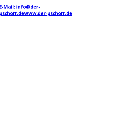
E-Mail: info@der-
pschorr.de
www.der-pschorr.de