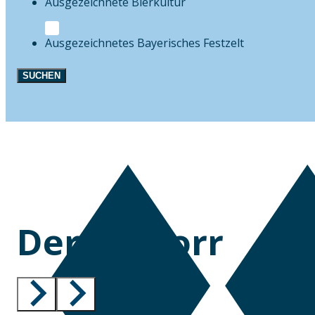
Bierkultur
Festzelt
SUCHEN
Der Pschorr