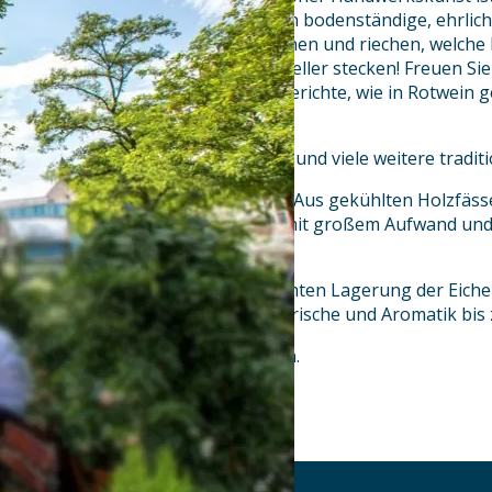
dabei, aus den besten Produkten bodenständige, ehrlich
können Sie noch schmecken, sehen und riechen, welch
hinter den Produkten auf dem Teller stecken! Freuen Sie
alten, fast schon vergessenen Gerichte, wie in Rotwei
und Ochsenbackerl oder
Lammspieß von Herz und Leber und viele weitere traditio
Wir leben und lieben Bierkultur. Aus gekühlten Holzfässe
nur eine Rarität, sondern auch mit großem Aufwand und
Münchner Braukunst,
Stangeneis zur kühlen und feuchten Lagerung der Eichen
vorgekühlte Gläser sorgen für Frische und Aromatik bis 
Wir freuen uns auf Ihren Besuch.