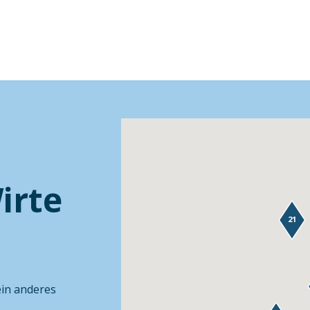
irte
21
ein anderes