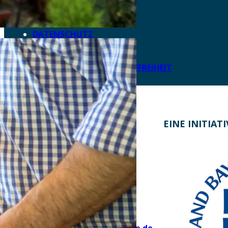
AKTUELLES
DOWNLOADS
DATENSCHUTZ
IMPRESSUM
LEICHTE SPRACHE
ERKLÄRUNG ZUR BARRIEREFREIHEIT
KONTAKT
EINE INITIAT
Bayern Tourist Gmbh (BTG)
Prinz-Ludwig-Palais
Türkenstraße 7
80333 München
Telefon: +49 89 28760-117
Fax: +49 89 28760-121
bayerischekueche@btg-service.de