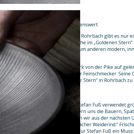
Gasthaus Goldener Stern
lebendig – leidenschaftlich – liebenswert
Im Gasthaus „Goldener Stern“ in Rohrbach gibt es nur 
Qualität. Die zwei Säulen der Küche im „Goldenen Stern“
bodenständig und traditionell, zum anderen modern, inno
Überraschungen bereit.
Stefan Fuß hat das Kochhandwerk von der Pike auf geler
„Goldenen Stern“ Kochkünste für Feinschmecker. Seine 
haben den Geheimtipp „Goldener Stern“ in Rohrbach zu 
Wittelsbacher Köstlichkeiten
gemacht.
Gutes im Wittelsbacher Land – Stefan Fuß verwendet grö
Region: „Gemüse und Salate liefern uns die Bauern, Spä
selbst. Süßwasserfische beziehen wir aus der nächste
ist das Oxenfleisch vom Wittelsbacher Weiderind.“ Frisc
hochwertigen Grundzutaten ist für Stefan Fuß ein Muss: 