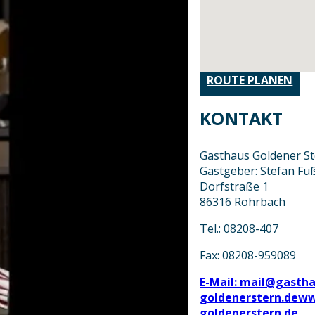
ROUTE PLANEN
KONTAKT
Gasthaus Goldener S
Gastgeber: Stefan Fu
Dorfstraße 1
86316 Rohrbach
Tel.: 08208-407
Fax: 08208-959089
E-Mail: mail@gastha
goldenerstern.de
ww
goldenerstern.de