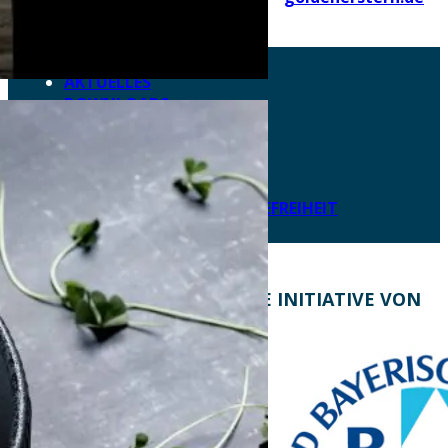
AKTUELLES
DOWNLOADS
DATENSCHUTZ
IMPRESSUM
LEICHTE SPRACHE
ERKLÄRUNG ZUR BARRIEREFREIHEIT
KONTAKT
EINE INITIATIVE VON
Bayern Tourist Gmbh
(BTG)
Prinz-Ludwig-Palais
Türkenstraße 7
80333 München