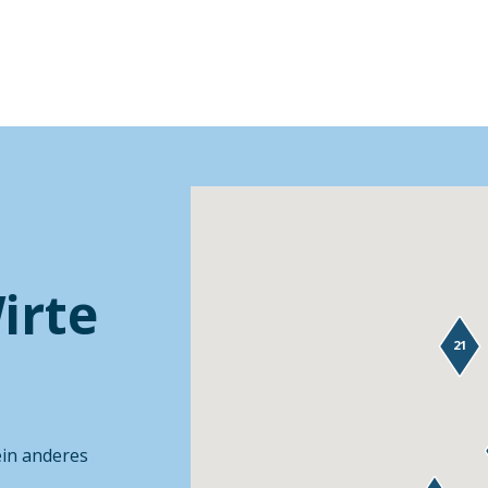
irte
21
ein anderes