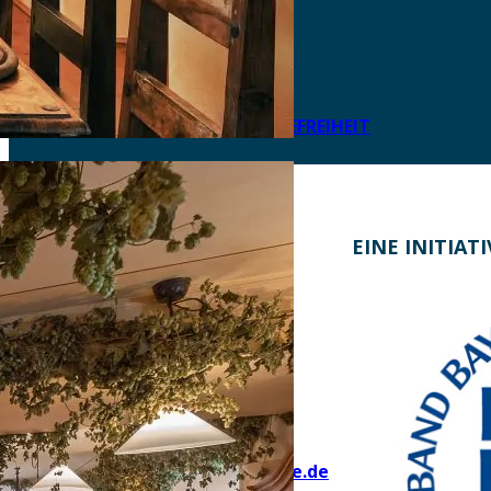
DOWNLOADS
DATENSCHUTZ
IMPRESSUM
LEICHTE SPRACHE
ERKLÄRUNG ZUR BARRIEREFREIHEIT
KONTAKT
EINE INITIAT
Bayern Tourist Gmbh (BTG)
Prinz-Ludwig-Palais
Türkenstraße 7
80333 München
Telefon: +49 89 28760-117
Fax: +49 89 28760-121
bayerischekueche@btg-service.de