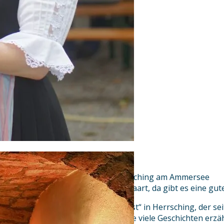
Lohnendes Ausflugsziel in Herrsching am Ammersee
Wo Bayern sich mit Österreich paart, da gibt es eine gut
Der historische „Gasthof zur Post“ in Herrsching, der sei
bewirtet und beherbergt, könnte viele Geschichten erzä