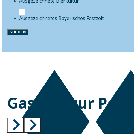
Bierkultur
Festzelt
SUCHEN
Gasthof zur Post