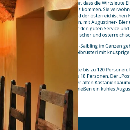
und Österreich. Umso charmanter, dass die Wirtsleute 
Walch aus München und aus Graz kommen. Sie verwöhne
Schmankerln der bayerischen und der österreichischen Kü
Produkten – meist aus der Region, mit Augustiner- Bier
nur österreichischen Weinen. Für den guten Service u
fesche Madln und Buam in bayerischer und österreichisc
Freitags gibt es fangfrischen See-Saibling im Ganzen ge
Samstag und Sonntag Spanferkelbrüsterl mit knusprige
Riesenkartoffelknödel.
Der Gasthof bietet Raum für Feste bis zu 120 Personen
bietet das Ritterstüberl für bis zu 18 Personen. Der „Pos
Biergärten. Die Gäste sitzen unter alten Kastanienbäum
ihre Brotzeit mitbringen und genießen ein kühles Augus
AKTUELLES