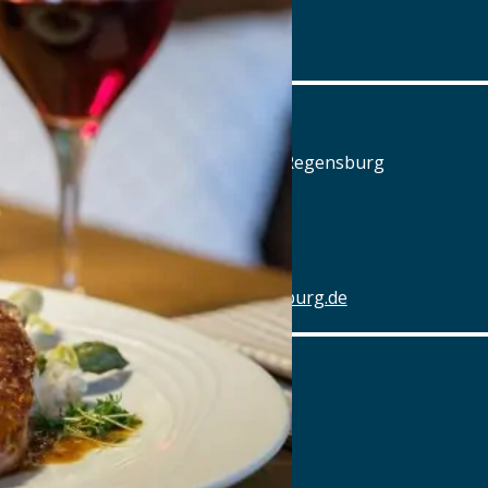
Details
www.posthalterei.com
Alter Schlachthof
Am Alten Schlachthof 9, 93055 Regensburg
Tel.: Tel.: 0941-4637770
Details
www.hotel-schlachthof-regensburg.de
Alter Wirt
Marktplatz 1, 82031 Grünwald
Tel.: Tel.: 089-6419340