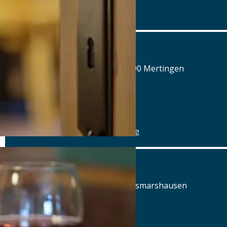
Details
www.airbraeu.de
Alte Brauerei Mertingen
Hilaria-Lechner-Straße 21, 86690 Mertingen
Tel.: Tel.: 09078-912320
Details
www.alte-brauerei-mertingen.de
Alte Posthalterei
Augsburger Straße 2, 86441 Zusmarshausen
Tel.: Tel.: 08291-858220