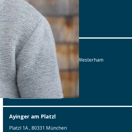
Tel.: Tel.: 09971-89270
Details
www.oedenturm.de
Aschbacher Hof
Aschbach 3, 83620 Feldkirchen-Westerham
Tel.: Tel.: 08063-80660
Details
www.aschbacher-hof.de
Ayinger am Platzl
Platzl 1A , 80331 München