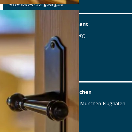
www.loewe-burgberg.de
Der Löwe Hotel & Restaurant
Grüntenstraße 1, 87545 Burgberg
Tel.: Tel: 08321-2766343
Details
www.loewe-burgberg.de
Airbräu am Flughafen München
Terminalstraße Mitte 18, 85356 München-Flughafen
Tel.: Tel.: 089 - 97593111