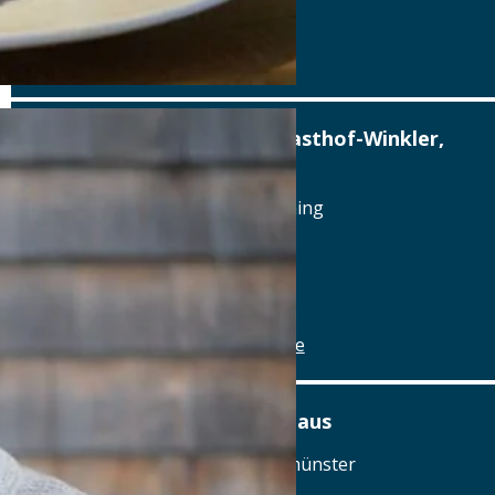
Details
www.alterwirt.de
Altstadthotel, Brauerei-Gasthof-Winkler,
Berching
Reichenauplatz 22, 92334 Berching
Tel.: Tel.: 08462-1327
Details
www.brauereigasthof-winkler.de
Am Ödenturm – Das Gasthaus
Am Ödenturm 11, 93413 Chammünster