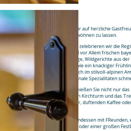
Verwöhnkultur und Hochgenuss
Hier, wo ehrliche Wirtshauskultur auf herzliche Gastfreun
ein, sich von uns kulinarisch verwöhnen zu lassen.
In den stilvollen Allgäuer Stuben zelebrieren wir die Reg
bodenständigen, regionalen und vor Allem frischen baye
Kräutersemmelknödel, Pfifferlinge, Wildgerichte aus der
Kässpatzen begeistern ebenso wie ein knackiger Frühlin
Dessertkreationen. Lassen Sie sich im stilvoll-alpinen 
Restaurants saisonale und regionale Spezialitäten schm
Auf unserer Sonnenterrasse genießen Sie nicht nur da
Bergpanorama, den Blick auf den Kirchturm und das Tre
sondern auch köstliche Eisbecher, duftenden Kaffee ode
mit Sahne.
Ob bei einem gemeinsamen Abendessen mit FReunden, e
unseren schönen Hotelzimmern oder einer großen Festlic