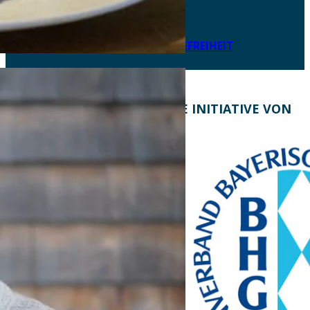
DATENSCHUTZ
IMPRESSUM
LEICHTE SPRACHE
ERKLÄRUNG ZUR BARRIEREFREIHEIT
KONTAKT
EINE INITIATIVE VON
Bayern Tourist Gmbh
(BTG)
Prinz-Ludwig-Palais
Türkenstraße 7
80333 München
Telefon: +49 89 28760-
117
Fax: +49 89 28760-121
bayerischekueche@btg-
service.de