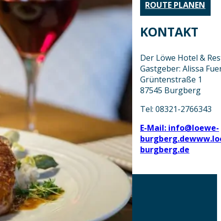
ROUTE PLANEN
KONTAKT
Der Löwe Hotel & Res
Gastgeber: Alissa Fu
Grüntenstraße 1
87545 Burgberg
Tel: 08321-2766343
E-Mail: info@loewe-
burgberg.de
www.lo
burgberg.de
AKTUELLES
DOWNLOADS