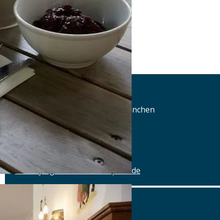
Ayinger am Rotkreuzplatz
Wendl-Dietrich-Str. 5, 80634 München
Tel.: Tel.: 089-95875091
Details
www.ayinger-am-rotkreuzplatz.de
Ayinger am Rotkreuzplatz