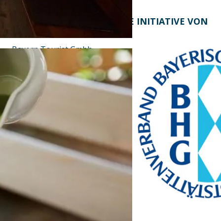
KONTAKT
EINE INITIATIVE VON
Bayern Tourist Gmbh
(BTG)
Prinz-Ludwig-Palais
Türkenstraße 7
80333 München
Telefon: +49 89 28760-
117
Fax: +49 89 28760-121
bayerischekueche@btg-
service.de
www.btg-service.de