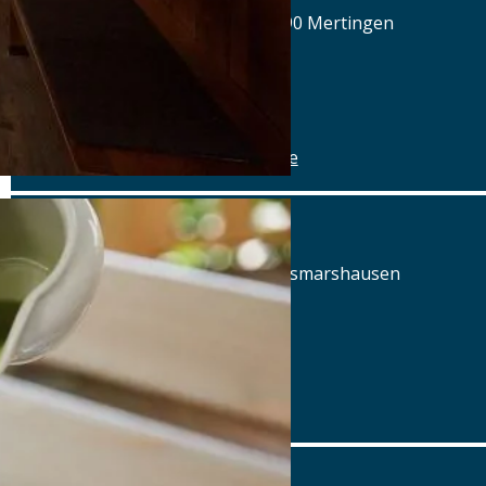
Hilaria-Lechner-Straße 21, 86690 Mertingen
Tel.: Tel.: 09078-912320
Details
www.alte-brauerei-mertingen.de
Alte Posthalterei
Augsburger Straße 2, 86441 Zusmarshausen
Tel.: Tel.: 08291-858220
Details
www.posthalterei.com
Alter Schlachthof