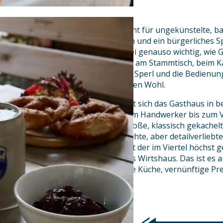
Die Ayinger Wirtshauskultur steht für ungekünstelte, ba
Feinste Ayinger Bierspezialitäten und ein bürgerliches
Besten aus der Region sind dabei genauso wichtig, wie 
bodenständige Stimmung. Sei es am Stammtisch, beim Ka
Zusammensitzen. Der Wirt Josef Sperl und die Bedienun
Gäste und kümmern sich um deren Wohl.
Mitten in Neuhausen präsentiert sich das Gasthaus in 
Tischen, an denen alle Gäste, vom Handwerker bis zum 
zusammensitzen können. Die große, klassisch gekachelt
holzvertäfelten Wände, die schlichte, aber detailverliebt
gepflegten Biere aus Aying, samt der im Viertel höchst 
ein gelungenes, ganz klassisches Wirtshaus. Das ist es a
frisches Bier vom Holzfass, beste Küche, vernünftige Pr
Unaufgeregtheit.