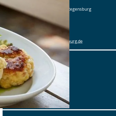
Am Alten Schlachthof 9, 93055 Regensburg
Tel.: Tel.: 0941-4637770
Details
www.hotel-schlachthof-regensburg.de
Alter Wirt
Marktplatz 1, 82031 Grünwald
Tel.: Tel.: 089-6419340
Details
www.alterwirt.de