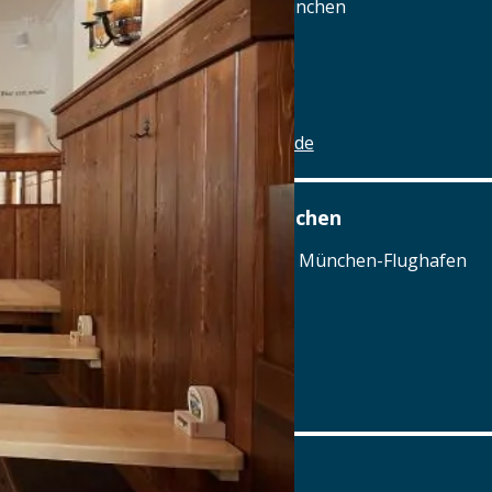
Wendl-Dietrich-Str. 5, 80634 München
Tel.: Tel.: 089-95875091
Details
www.ayinger-am-rotkreuzplatz.de
Airbräu am Flughafen München
Terminalstraße Mitte 18, 85356 München-Flughafen
Tel.: Tel.: 089 - 97593111
Details
www.airbraeu.de
Alte Brauerei Mertingen