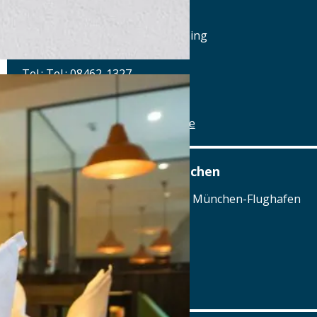
Berching
Reichenauplatz 22, 92334 Berching
Tel.: Tel.: 08462-1327
Details
www.brauereigasthof-winkler.de
Airbräu am Flughafen München
Terminalstraße Mitte 18, 85356 München-Flughafen
Tel.: Tel.: 089 - 97593111
Details
www.airbraeu.de