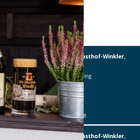
Altstadthotel, Brauerei-Gasthof-Winkler,
Berching
Reichenauplatz 22, 92334 Berching
Tel.: Tel.: 08462-1327
Details
www.brauereigasthof-winkler.de
Altstadthotel, Brauerei-Gasthof-Winkler,