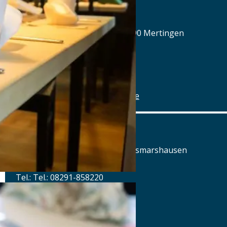
Alte Brauerei Mertingen
Hilaria-Lechner-Straße 21, 86690 Mertingen
Tel.: Tel.: 09078-912320
Details
www.alte-brauerei-mertingen.de
Alte Posthalterei
Augsburger Straße 2, 86441 Zusmarshausen
Tel.: Tel.: 08291-858220
Details
www.posthalterei.com