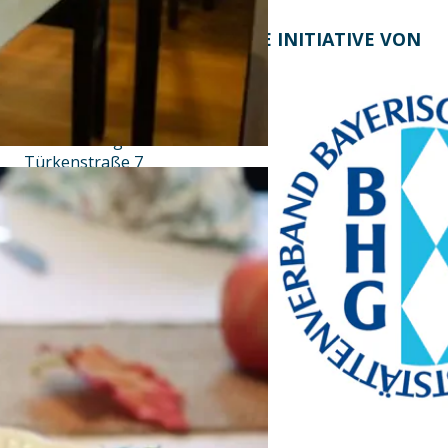
KONTAKT
EINE INITIATIVE VON
Bayern Tourist Gmbh
(BTG)
Prinz-Ludwig-Palais
Türkenstraße 7
80333 München
Telefon: +49 89 28760-
117
Fax: +49 89 28760-121
bayerischekueche@btg-
service.de
www.btg-service.de