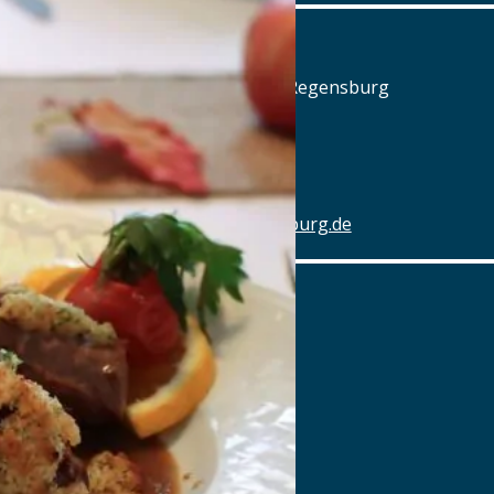
Alter Schlachthof
Am Alten Schlachthof 9, 93055 Regensburg
Tel.: Tel.: 0941-4637770
Details
www.hotel-schlachthof-regensburg.de
Alter Wirt
Marktplatz 1, 82031 Grünwald
Tel.: Tel.: 089-6419340
Details
www.alterwirt.de