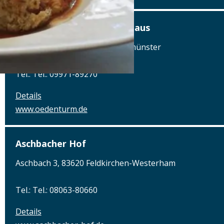
Am Ödenturm – Das Gasthaus
Am Ödenturm 11, 93413 Chammünster
Tel.: Tel.: 09971-89270
Details
www.oedenturm.de
Aschbacher Hof
Aschbach 3, 83620 Feldkirchen-Westerham
Tel.: Tel.: 08063-80660
Details