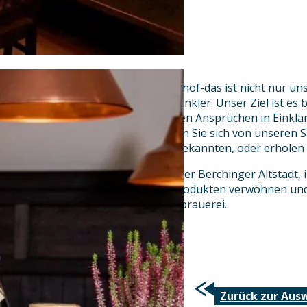
Altstadthotel, Brauerei und Gasthof-das ist nicht nur 
Philosophie der Familie Plank-Winkler. Unser Ziel ist es
Gepflogenheiten mit zeitgemäßen Ansprüchen in Einklan
Kehren Sie bei uns ein und lassen Sie sich von unseren 
feiern Sie mit Verwandten und Bekannten, oder erholen S
Lassen Sie sich direkt in Mitten der Berchinger Altstadt
mit einer Kost aus regionalen Produkten verwöhnen un
Bierspezialitäten unserer Privatbrauerei.
Ihre Familie Plank-Winkler
Zurück zur Aus