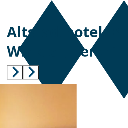
Altstadthotel, B
Winkler, Berchin