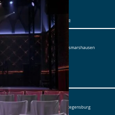
Tel.: Tel.: 09078-912320
Details
www.alte-brauerei-mertingen.de
Alte Posthalterei
Augsburger Straße 2, 86441 Zusmarshausen
Tel.: Tel.: 08291-858220
Details
www.posthalterei.com
Alter Schlachthof
Am Alten Schlachthof 9, 93055 Regensburg