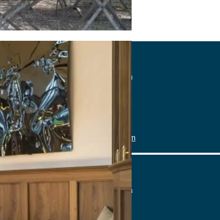
Paulaner am Nockherberg
Hochstraße 77, 81541 München
Tel.: Tel.: 089-46991355
Details
www.paulaner-nockherberg.com
Paulaner am Nockherberg
Hochstraße 77, 81541 München
Tel.: Tel.: 089-46991355