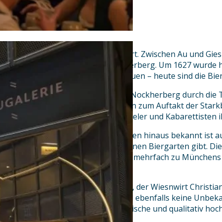
Es ist ein geschichtsträchtiger Ort. Zwischen Au und Gies
Isarhochufer, thront der Nockherberg. Um 1627 wurde h
Mönchen begonnen Bier zu brauen – heute sind die Bier
Bundesweit bekannt wurde der Nockherberg durch die 
alljährlichen „Derbleckens“, wenn zum Auftakt der Starkbi
Bühne durch bekannte Schauspieler und Kabarettisten 
In der Stadt und über ihre Grenzen hinaus bekannt ist a
Nockherberg einen wunderschönen Biergarten gibt. Die 
Tageszeitung haben ihn bereits mehrfach zu Münchens
gewählt.
Die neuen Betreiber des Hauses, der Wiesnwirt Christia
Gastronom Florian Lechner, sind ebenfalls keine Unbek
beide größten Wert auf authentische und qualitativ hoc