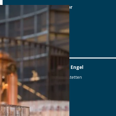
Brauerei Gasthof Wiethaler
Welserplatz 6, 91207 Lauf
Tel.: Tel.: 09126-5460
Details
www.gasthof-wiethaler.de
Brauerei und Gasthof zum Engel
Raiffeisenstraße 4, 89367 Waldstetten
Tel.: Tel.: 08223-274
Details
www.engelbrauerei.de