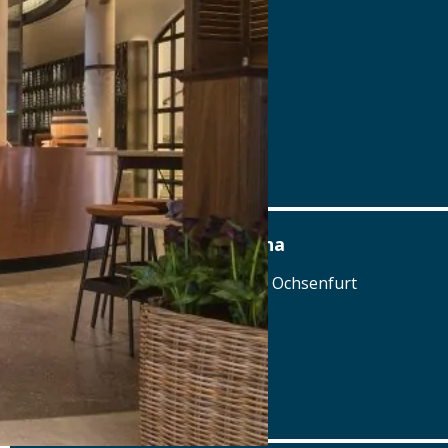
Berggasthof Zottling
Zottling 1, 94265 Patersdorf
Tel.: Tel.: 09929-95900
Details
www.berggasthof-zottling.de
Best Western Hotel Polisina
Marktbreiter Straße 265, 97199 Ochsenfurt
Tel.: Tel.: 09331-8441
Details
www.polisina.de