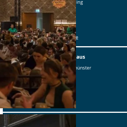
Reichenauplatz 22, 92334 Berching
Tel.: Tel.: 08462-1327
Details
www.brauereigasthof-winkler.de
Am Ödenturm – Das Gasthaus
Am Ödenturm 11, 93413 Chammünster
Tel.: Tel.: 09971-89270
Details
www.oedenturm.de
Aschbacher Hof