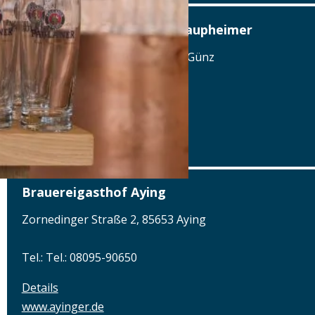
Brauerei-Gasthof-Hotel Laupheimer
Dorfstr. 19, 87784 Westerheim-Günz
Tel.: Tel.: 08336-7663
Details
www.laupheimer.de
Brauereigasthof Aying
Zornedinger Straße 2, 85653 Aying
Tel.: Tel.: 08095-90650
Details
www.ayinger.de