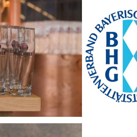
Bayern Tourist Gmbh
(BTG)
Prinz-Ludwig-Palais
Türkenstraße 7
80333 München
Telefon: +49 89 28760-
117
Fax: +49 89 28760-121
bayerischekueche@btg-
service.de
www.btg-service.de