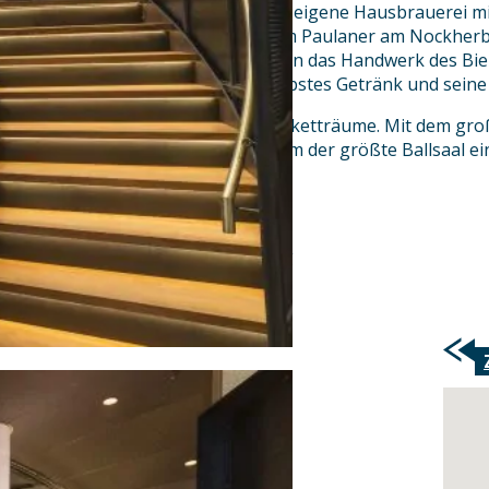
Das Herz des Hauses bildet eine eigene Hausbrauerei m
Sudkesseln. Die Gäste können im Paulaner am Nockherb
Saisonbiere verköstigen, sondern das Handwerk des Bi
und viel über des Münchners liebstes Getränk und seine
Das Haus verfügt über fünf Banketträume. Mit dem große
Paulaner am Nockherberg zudem der größte Ballsaal e
Brauereigaststätte.
Bilder: Copyright @Nockherberg