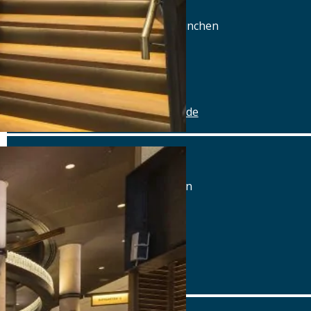
Wendl-Dietrich-Str. 5, 80634 München
Tel.: Tel.: 089-95875091
Details
www.ayinger-am-rotkreuzplatz.de
Ayinger in der Au
Mariahilfplatz 4, 81541 München
Tel.: Tel.: 089-6223373666
Details
www.ayinger-in-der-au.de