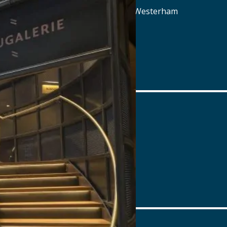
Aschbach 3, 83620 Feldkirchen-Westerham
Tel.: Tel.: 08063-80660
Details
www.aschbacher-hof.de
Ayinger am Platzl
Platzl 1A , 80331 München
Tel.: Tel.: 089-23 703 666
Details
www.ayinger-am-platzl.de
Ayinger am Rotkreuzplatz