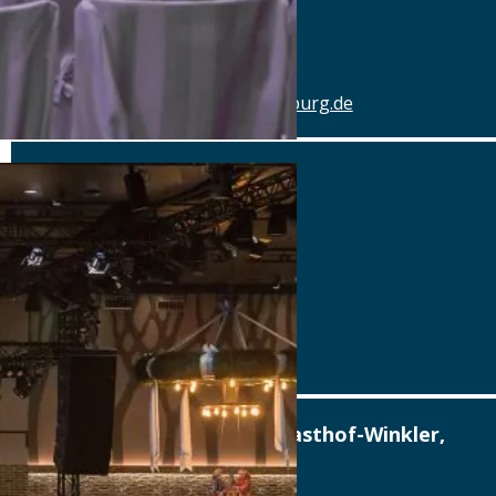
Tel.: Tel.: 0941-4637770
Details
www.hotel-schlachthof-regensburg.de
Alter Wirt
Marktplatz 1, 82031 Grünwald
Tel.: Tel.: 089-6419340
Details
www.alterwirt.de
Altstadthotel, Brauerei-Gasthof-Winkler,
Berching