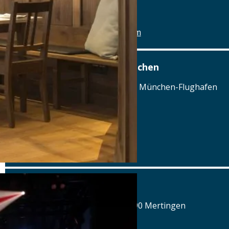
Details
www.paulaner-nockherberg.com
Airbräu am Flughafen München
Terminalstraße Mitte 18, 85356 München-Flughafen
Tel.: Tel.: 089 - 97593111
Details
www.airbraeu.de
Alte Brauerei Mertingen
Hilaria-Lechner-Straße 21, 86690 Mertingen