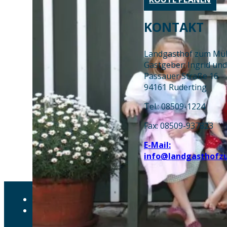
KONTAKT
Landgasthof zum Mül
Gastgeber: Ingrid un
Passauer Straße 16
94161 Ruderting
Tel.: 08509-1224
Fax: 08509-937823
E-Mail:
info@landgasthofz
AKTUELLES
DOWNLOADS