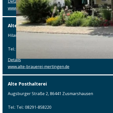
Details
www.airbraeu.de
Alte Brauerei Mertingen
Hilaria-Lechner-Straße 21, 86690 Mertingen
Tel.: Tel.: 09078-912320
Details
www.alte-brauerei-mertingen.de
Alte Posthalterei
Augsburger Straße 2, 86441 Zusmarshausen
Tel.: Tel.: 08291-858220