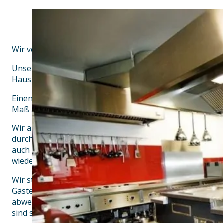
Wir verstehen uns als familienbetriebener, ambitioniert
Unser Betriebsname „Landgasthof zum Müller“ rührt tra
Hausnamen (Mülleranwesen) her.
Einen Landgasthof mit Wohlfühlcharakter zu führen, ve
Maß an gastfreundlicher Leidenschaft.
Wir als kompetentes Gastro-Ehepaar (jeweils zwei Mei
durch unseren hohen persönlichen Einsatz im gediegen
auch insbesondere für maßgeschneidertes Feiern in ind
wieder aufs Neue auszeichnen!
Wir stehen für handwerkliche echte Dienstleistung, sow
Gästebetreuung, Dekoration sowie im frischen möglichs
abwechslungsreichen Einkauf unserer Lebensmittel. Die
sind somit echte Handarbeit.