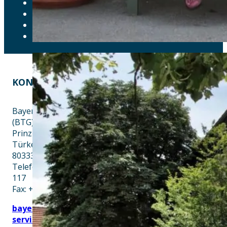
DATENSCHUTZ
IMPRESSUM
LEICHTE SPRACHE
ERKLÄRUNG ZUR BARRIEREFREIHEIT
KONTAKT
EINE INITIATIVE VON
Bayern Tourist Gmbh
(BTG)
Prinz-Ludwig-Palais
Türkenstraße 7
80333 München
Telefon: +49 89 28760-
117
Fax: +49 89 28760-121
bayerischekueche@btg-
service.de