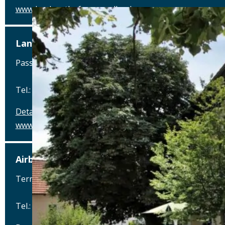
www.landgasthofzummueller.de
Landgasthof zum Müller
Passauer Straße 16, 94161 Ruderting
Tel.: Tel.: 08509-1224
Details
www.landgasthofzummueller.de
Airbräu am Flughafen München
Terminalstraße Mitte 18, 85356 München-Flughafen
Tel.: Tel.: 089 - 97593111