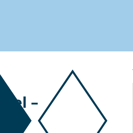
otel –