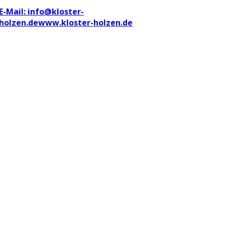
E-Mail: info@kloster-
holzen.de
www.kloster-holzen.de