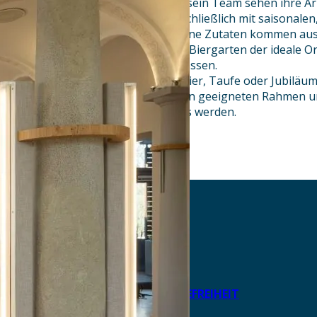
Küchenchef Patrick Geißler und sein Team sehen ihre Ar
schmeckt man. Es wird fast ausschließlich mit saisonalen
Produkten gekocht – verschiedene Zutaten kommen aus
In der warmen Jahreszeit ist der Biergarten der ideale 
und einfach die Seele baumeln lassen.
Egal ob Hochzeit, Geburtstagsfeier, Taufe oder Jubiläum
Holzen bietet für alle Anlässe den geeigneten Rahmen un
einem ganz besonderen Erlebnis werden.
AKTUELLES
DOWNLOADS
DATENSCHUTZ
IMPRESSUM
LEICHTE SPRACHE
ERKLÄRUNG ZUR BARRIEREFREIHEIT