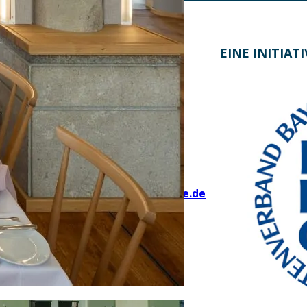
KONTAKT
EINE INITIAT
Bayern Tourist Gmbh (BTG)
Prinz-Ludwig-Palais
Türkenstraße 7
80333 München
Telefon: +49 89 28760-117
Fax: +49 89 28760-121
bayerischekueche@btg-service.de
www.btg-service.de