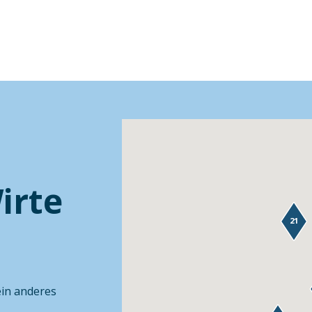
irte
21
ein anderes