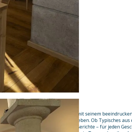
Im historischen Klostergasthof mit seinem beeindruc
Sie kulinarische Höhepunkte erleben. Ob Typisches aus 
Küche oder gesunde und vitale Gerichte – für jeden Gesch