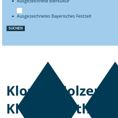
Bierkultur
Festzelt
SUCHEN
Kloster Holzen H
Klostergasthof