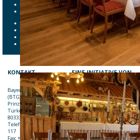
AKTUELLES
DOWNLOADS
DATENSCHUTZ
IMPRESSUM
LEICHTE SPRACHE
ERKLÄRUNG ZUR BARRIEREFREIHEIT
KONTAKT
EINE INITIATIVE VON
Bayern Tourist Gmbh
(BTG)
Prinz-Ludwig-Palais
Türkenstraße 7
80333 München
Telefon: +49 89 28760-
117
Fax: +49 89 28760-121