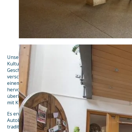
Unser Braugasthaus und Landhotel hat sich der schwäbi
Kulturgut Bier und der Tradition verschrieben. Seit dem 
Geschichte des Bierbrauens in unserem Haus wieder ne
verschiedene Biere in unserem Sortiment selbst. In uns
einem großen Teil regionale Produkte und verlassen un
hervorragenden Lieferanten aus der Umgebung. Gerne w
überlieferten Rezepten gekocht, ohne zu vergessen die
mit Kleinigkeiten der heutigen Zeit anzupassen.
Es erwartet Sie ein schönes Landhotel, verkehrsgünstig
Autobahnen A7 und A8. In unseren gemütlichen Gasträu
traditioneller bayerisch-schwäbischer Küche.