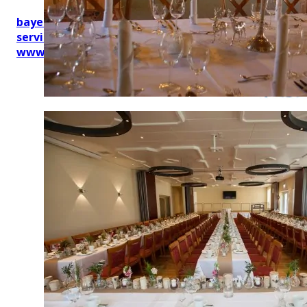
bayerischekueche@btg-
service.de
www.btg-service.de