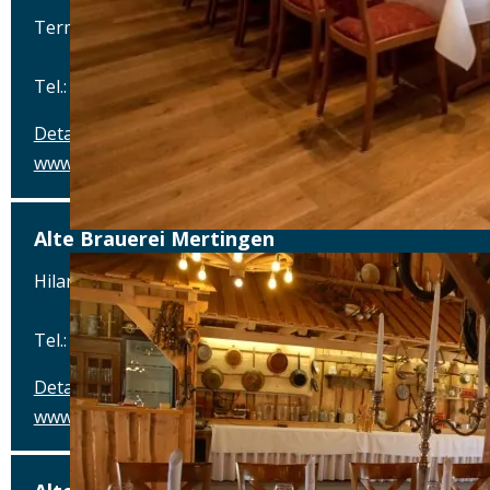
Terminalstraße Mitte 18, 85356 München-Flughafen
Tel.: Tel.: 089 - 97593111
Details
www.airbraeu.de
Alte Brauerei Mertingen
Hilaria-Lechner-Straße 21, 86690 Mertingen
Tel.: Tel.: 09078-912320
Details
www.alte-brauerei-mertingen.de