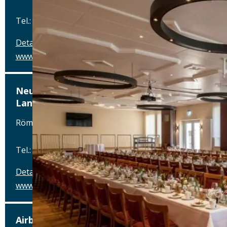
Tel.: Tel.: 07309-42970
Details
www.neumaiers-landhotel.de
Neumaiers Hirsch – Braugasthof und
Landhotel
Römerstraße 31, 89264 Weißenhorn-Attenhofen
Tel.: Tel.: 07309-42970
Details
www.neumaiers-landhotel.de
Airbräu am Flughafen München