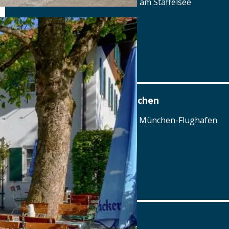
Dorfstraße 2, 82418 Seehausen am Staffelsee
Tel.: Tel.: 08841-3304
Details
www.stern-seehausen.de
Airbräu am Flughafen München
Terminalstraße Mitte 18, 85356 München-Flughafen
Tel.: Tel.: 089 - 97593111
Details
www.airbraeu.de
Alte Brauerei Mertingen