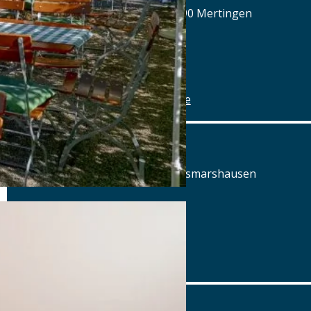
Hilaria-Lechner-Straße 21, 86690 Mertingen
Tel.: Tel.: 09078-912320
Details
www.alte-brauerei-mertingen.de
Alte Posthalterei
Augsburger Straße 2, 86441 Zusmarshausen
Tel.: Tel.: 08291-858220
Details
www.posthalterei.com
Alter Schlachthof