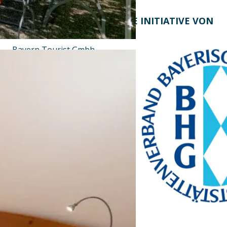
KONTAKT
EINE INITIATIVE VON
Bayern Tourist Gmbh
(BTG)
Prinz-Ludwig-Palais
Türkenstraße 7
80333 München
Telefon: +49 89 28760-
117
Fax: +49 89 28760-121
bayerischekueche@btg-
service.de
www.btg-service.de