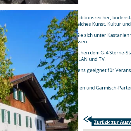
Der Gasthof zum Stern ist ein traditionsreicher, bodens
am Staffelsee im blauen Land, welches Kunst, Kultur und
In unserem Biergarten können Sie sich unter Kastanien
Küche kulinarisch verwöhnen lassen.
Unsere Fremdenzimmer entsprechen dem G-4 Sterne-St
ausgestattet mit kostenlosem WLAN und TV.
Unser Staffelseefestsaal ist bestens geeignet für Veran
Weihnachts- und Betriebsfeiern.
Zentral gelegen zwischen München und Garmisch-Parte
Voralpenland.
Zurück zur Aus