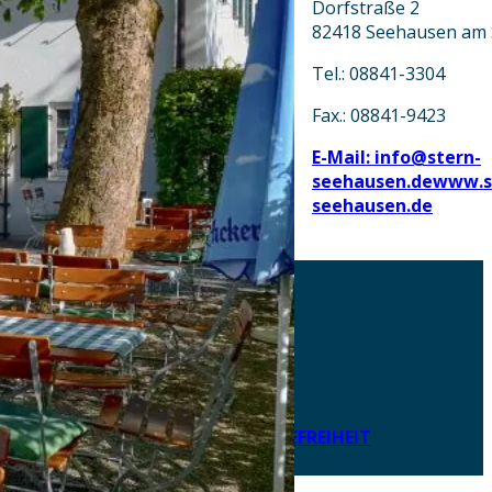
Dorfstraße 2
82418 Seehausen am S
Tel.: 08841-3304
Fax.: 08841-9423
E-Mail: info@stern-
seehausen.de
www.s
seehausen.de
AKTUELLES
DOWNLOADS
DATENSCHUTZ
IMPRESSUM
LEICHTE SPRACHE
ERKLÄRUNG ZUR BARRIEREFREIHEIT