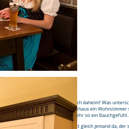
Ein Bauchgefühl
Was ist Heimat? Wo fühlen Sie sich daheim? Was untersc
einem Wirtshaus? Kann ein Wirtshaus ein Wohnzimmer se
doch bei jedem a bissl anders. Mehr so ein Bauchgefühl
Sie fühlen sich willkommen? Es ist gleich jemand da, der