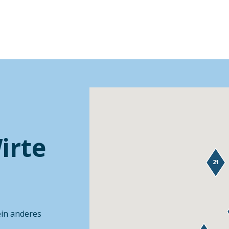
irte
21
ein anderes