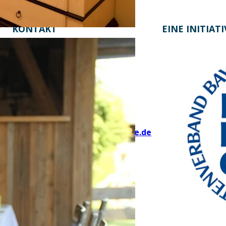
KONTAKT
EINE INITIAT
Bayern Tourist Gmbh (BTG)
Prinz-Ludwig-Palais
Türkenstraße 7
80333 München
Telefon: +49 89 28760-117
Fax: +49 89 28760-121
bayerischekueche@btg-service.de
www.btg-service.de