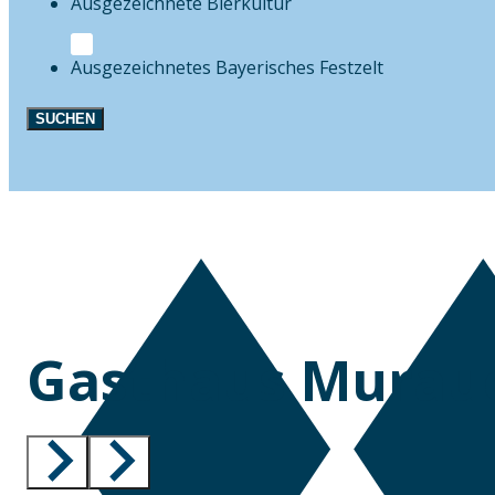
Bierkultur
Festzelt
SUCHEN
Gasthaus Murau