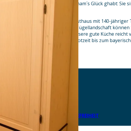
Bedürfnisse interessiert? Dann ham´s Glück ghabt: Sie s
unser Gast!
Unser liebevoll restauriertes Gasthaus mit 140-jähriger T
Inmitten reizvoller bayerischer Hügellandschaft können S
wonach Ihnen der Sinn steht. Unsere gute Küche reicht 
über eine zünftige Biergartenbrotzeit bis zum bayeris
AKTUELLES
DOWNLOADS
DATENSCHUTZ
IMPRESSUM
LEICHTE SPRACHE
ERKLÄRUNG ZUR BARRIEREFREIHEIT