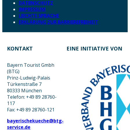
DATENSCHUTZ
IMPRESSUM
LEICHTE SPRACHE
ERKLÄRUNG ZUR BARRIEREFREIHEIT
KONTAKT
EINE INITIATIVE VON
Bayern Tourist Gmbh
(BTG)
Prinz-Ludwig-Palais
Türkenstraße 7
80333 München
Telefon: +49 89 28760-
117
Fax: +49 89 28760-121
bayerischekueche@btg-
service.de