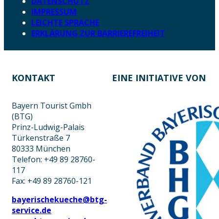
DATENSCHUTZ
IMPRESSUM
LEICHTE SPRACHE
ERKLÄRUNG ZUR BARRIEREFREIHEIT
KONTAKT
EINE INITIATIVE VON
Bayern Tourist Gmbh
(BTG)
Prinz-Ludwig-Palais
Türkenstraße 7
80333 München
Telefon: +49 89 28760-
117
Fax: +49 89 28760-121
bayerischekueche@btg-
service.de