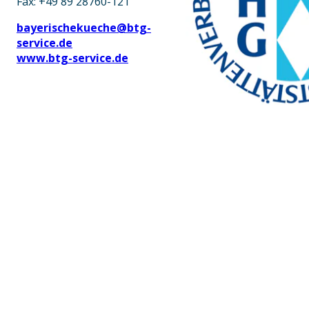
Fax: +49 89 28760-121
bayerischekueche@btg-
service.de
www.btg-service.de